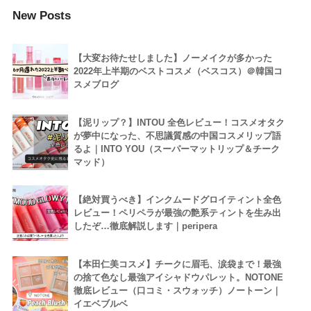
New Posts
【大変お待たせしました】ノーメイクが多かった
2022年上半期のベストコスメ（ベスコス）＠韓国コ
スメブログ
【泥リップ？】INTOU 全色レビュー！コスメオタク
が夢中になった、不思議質感の中国コスメリップ語
るよ｜INTO YOU（スーパーマットリップ＆チーク
マッド）
【絶対買うべき】インクムードグロイティント全色
レビュー！ペリペラが最強の艶系ティントを生み出
したぞ…徹底解説します｜peripera
【本田仁美コスメ】チークに眉毛、涙袋まで！最強
の捨て色なし最強アイシャドウパレット。NOTONE
徹底レビュー（口コミ・スウォッチ）ノートーン｜
イエベブルベ