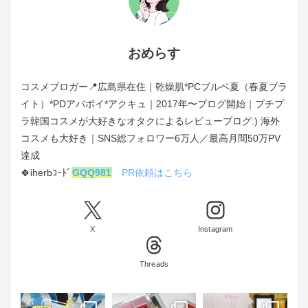
おめらす
コスメブロガー📍広島県在住｜乾燥肌*PCブルベ夏（春夏ブラ
イト）*PDアバボイ*アクキュ｜2017年〜ブログ開始｜プチプ
ラ韓国コスメが大好きなオタクによるレビューブログ:) 海外
コスメも大好き｜SNS総フォロワー6万人／最高月間50万PV
達成
🍀iherbｺｰﾄﾞ
GQQ981
PR依頼はこちら
X
Instagram
Threads