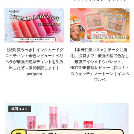
【絶対買うべき】インクムードグ
【本田仁美コスメ】チークに眉
ロイティント全色レビュー！ペリ
毛、涙袋まで！最強の捨て色なし
ペラが最強の艶系ティントを生み
最強アイシャドウパレット。
出したぞ…徹底解説します｜
NOTONE徹底レビュー（口コミ・
peripera
スウォッチ）ノートーン｜イエベ
ブルベ
韓国コスメ