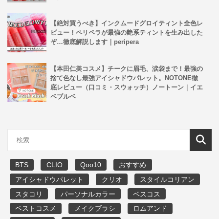
【絶対買うべき】インクムードグロイティント全色レ
ビュー！ペリペラが最強の艶系ティントを生み出した
ぞ…徹底解説します｜peripera
【本田仁美コスメ】チークに眉毛、涙袋まで！最強の
捨て色なし最強アイシャドウパレット。NOTONE徹
底レビュー（口コミ・スウォッチ）ノートーン｜イエ
ベブルベ
BTS
CLIO
Qoo10
おすすめ
アイシャドウパレット
クリオ
スタイルコリアン
スタコリ
パーソナルカラー
ベスコス
ベストコスメ
メイクブラシ
ロムアンド