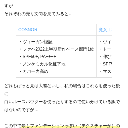
すが
それぞれの売り文句を見てみると…
COSNORI
魔女工場
・ヴィーガン認証
・ヴィーガン
・ファヘ2022上半期新作ベース部門1位
・トーンアッ
・SPF50+, PA++++
・伸びが良く
・ノンケミカル化粧下地
・SPF50+ PA+
・カバー力高め
・マスクにつ
どれもぱっと見は大差ないし、私の場合はこれらを使った後
に
白いルースパウダーを使ったりするので使い分けている訳で
はないのですが…
この中で
最もファンデーションっぽい（テクスチャーが）の