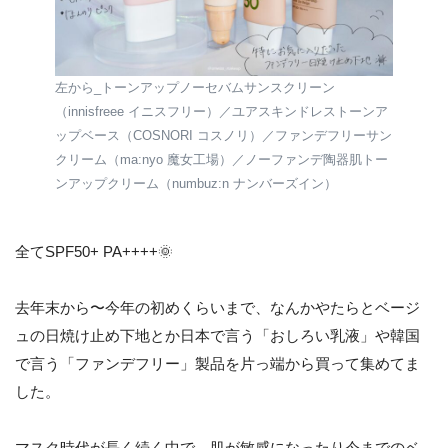
左から_トーンアップノーセバムサンスクリーン
（innisfreee イニスフリー）／ユアスキンドレストーンア
ップベース（COSNORI コスノリ）／ファンデフリーサン
クリーム（ma:nyo 魔女工場）／ノーファンデ陶器肌トー
ンアップクリーム（numbuz:n ナンバーズイン）
全てSPF50+ PA++++🌞
去年末から〜今年の初めくらいまで、なんかやたらとベージ
ュの日焼け止め下地とか日本で言う「おしろい乳液」や韓国
で言う「ファンデフリー」製品を片っ端から買って集めてま
した。