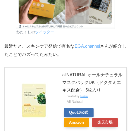
わたくしの
ツイッター
最近だと、スキンケア発信で有名な
EGA.channel
さんが紹介し
たことでバズってたみたい。
allNATURAL オールナチュラル
マスクパックDK（ドクダミエ
キス配合） 5枚入り
created by
Rinker
All Natural
Qoo10公式
Amazon
楽天市場