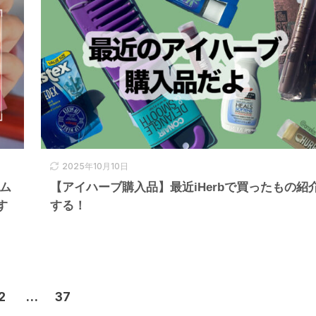
2025年10月10日
ム
【アイハーブ購入品】最近iHerbで買ったもの紹
す
する！
2
…
37