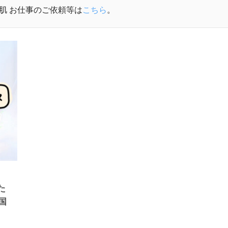
肌 お仕事のご依頼等は
こちら
。
た
国