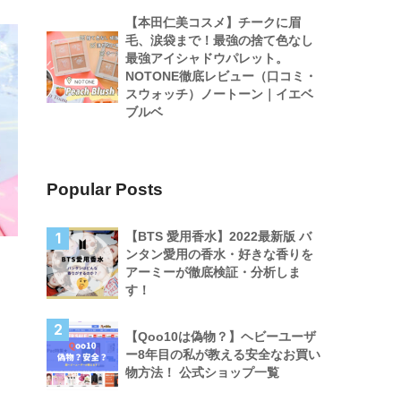
【本田仁美コスメ】チークに眉
毛、涙袋まで！最強の捨て色なし
最強アイシャドウパレット。
NOTONE徹底レビュー（口コミ・
スウォッチ）ノートーン｜イエベ
ブルベ
Popular Posts
【BTS 愛用香水】2022最新版 バ
1
ンタン愛用の香水・好きな香りを
アーミーが徹底検証・分析しま
す！
2
【Qoo10は偽物？】ヘビーユーザ
ー8年目の私が教える安全なお買い
物方法！ 公式ショップ一覧