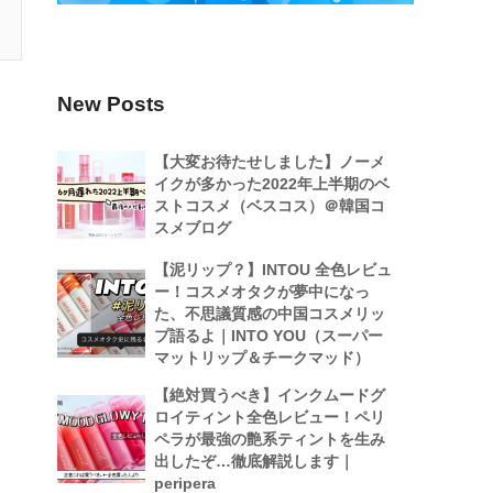
New Posts
【大変お待たせしました】ノーメ
イクが多かった2022年上半期のベ
ストコスメ（ベスコス）＠韓国コ
スメブログ
【泥リップ？】INTOU 全色レビュ
ー！コスメオタクが夢中になっ
た、不思議質感の中国コスメリッ
プ語るよ｜INTO YOU（スーパー
マットリップ＆チークマッド）
【絶対買うべき】インクムードグ
ロイティント全色レビュー！ペリ
ペラが最強の艶系ティントを生み
出したぞ…徹底解説します｜
peripera