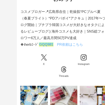
コスメブロガー📍広島県在住｜乾燥肌*PCブルベ夏
（春夏ブライト）*PDアバボイ*アクキュ｜2017年〜
ログ開始｜プチプラ韓国コスメが大好きなオタクによ
るレビューブログ:) 海外コスメも大好き｜SNS総フォ
ロワー6万人／最高月間50万PV達成
🍀iherbｺｰﾄﾞ
GQQ981
PR依頼はこちら
X
Instagram
Threads