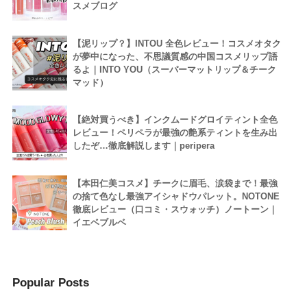
スメブログ
【泥リップ？】INTOU 全色レビュー！コスメオタク
が夢中になった、不思議質感の中国コスメリップ語
るよ｜INTO YOU（スーパーマットリップ＆チーク
マッド）
【絶対買うべき】インクムードグロイティント全色
レビュー！ペリペラが最強の艶系ティントを生み出
したぞ…徹底解説します｜peripera
【本田仁美コスメ】チークに眉毛、涙袋まで！最強
の捨て色なし最強アイシャドウパレット。NOTONE
徹底レビュー（口コミ・スウォッチ）ノートーン｜
イエベブルベ
Popular Posts