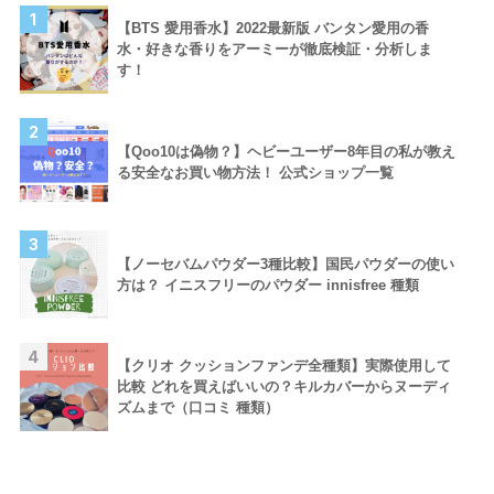
1
【BTS 愛用香水】2022最新版 バンタン愛用の香
水・好きな香りをアーミーが徹底検証・分析しま
す！
2
【Qoo10は偽物？】ヘビーユーザー8年目の私が教え
る安全なお買い物方法！ 公式ショップ一覧
3
【ノーセバムパウダー3種比較】国民パウダーの使い
方は？ イニスフリーのパウダー innisfree 種類
4
【クリオ クッションファンデ全種類】実際使用して
比較 どれを買えばいいの？キルカバーからヌーディ
ズムまで（口コミ 種類）