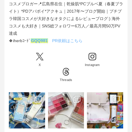
コスメブロガー📍広島県在住｜乾燥肌*PCブルベ夏（春夏ブラ
イト）*PDアバボイ*アクキュ｜2017年〜ブログ開始｜プチプ
ラ韓国コスメが大好きなオタクによるレビューブログ:) 海外
コスメも大好き｜SNS総フォロワー6万人／最高月間50万PV
達成
🍀iherbｺｰﾄﾞ
GQQ981
PR依頼はこちら
X
Instagram
Threads