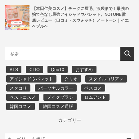
【本田仁美コスメ】チークに眉毛、涙袋まで！最強の
捨て色なし最強アイシャドウパレット。NOTONE徹
底レビュー（口コミ・スウォッチ）ノートーン｜イエ
ベブルベ
BTS
CLIO
Qoo10
おすすめ
アイシャドウパレット
クリオ
スタイルコリアン
スタコリ
パーソナルカラー
ベスコス
ベストコスメ
メイクブラシ
ロムアンド
韓国コスメ
韓国コスメ通販
カテゴリー