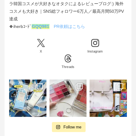
ラ韓国コスメが大好きなオタクによるレビューブログ:) 海外
コスメも大好き｜SNS総フォロワー6万人／最高月間50万PV
達成
🍀iherbｺｰﾄﾞ
GQQ981
PR依頼はこちら
X
Instagram
Threads
Follow me