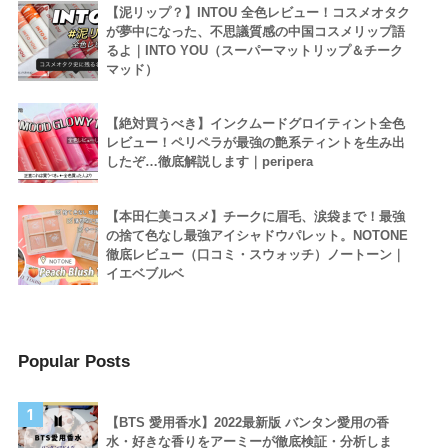
【泥リップ？】INTOU 全色レビュー！コスメオタク
が夢中になった、不思議質感の中国コスメリップ語
るよ｜INTO YOU（スーパーマットリップ＆チーク
マッド）
【絶対買うべき】インクムードグロイティント全色
レビュー！ペリペラが最強の艶系ティントを生み出
したぞ…徹底解説します｜peripera
【本田仁美コスメ】チークに眉毛、涙袋まで！最強
の捨て色なし最強アイシャドウパレット。NOTONE
徹底レビュー（口コミ・スウォッチ）ノートーン｜
イエベブルベ
Popular Posts
1
【BTS 愛用香水】2022最新版 バンタン愛用の香
水・好きな香りをアーミーが徹底検証・分析しま