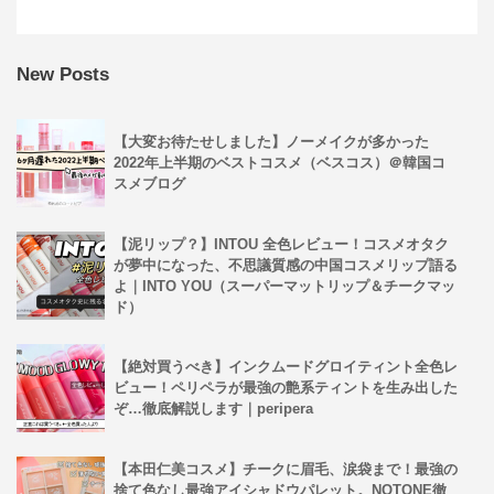
New Posts
【大変お待たせしました】ノーメイクが多かった
2022年上半期のベストコスメ（ベスコス）＠韓国コ
スメブログ
【泥リップ？】INTOU 全色レビュー！コスメオタク
が夢中になった、不思議質感の中国コスメリップ語る
よ｜INTO YOU（スーパーマットリップ＆チークマッ
ド）
【絶対買うべき】インクムードグロイティント全色レ
ビュー！ペリペラが最強の艶系ティントを生み出した
ぞ…徹底解説します｜peripera
【本田仁美コスメ】チークに眉毛、涙袋まで！最強の
捨て色なし最強アイシャドウパレット。NOTONE徹