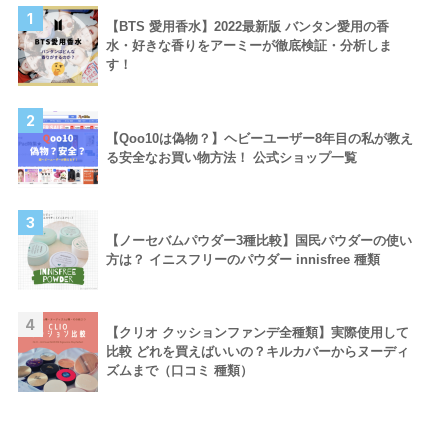
1
【BTS 愛用香水】2022最新版 バンタン愛用の香
水・好きな香りをアーミーが徹底検証・分析しま
す！
2
【Qoo10は偽物？】ヘビーユーザー8年目の私が教え
る安全なお買い物方法！ 公式ショップ一覧
3
【ノーセバムパウダー3種比較】国民パウダーの使い
方は？ イニスフリーのパウダー innisfree 種類
4
【クリオ クッションファンデ全種類】実際使用して
比較 どれを買えばいいの？キルカバーからヌーディ
ズムまで（口コミ 種類）