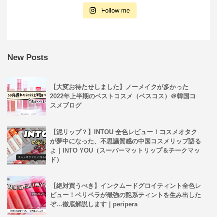
Follow me
New Posts
【大変お待たせしました】ノーメイクが多かった
2022年上半期のベストコスメ（ベスコス）＠韓国コ
スメブログ
【泥リップ？】INTOU 全色レビュー！コスメオタク
が夢中になった、不思議質感の中国コスメリップ語る
よ｜INTO YOU（スーパーマットリップ＆チークマッ
ド）
【絶対買うべき】インクムードグロイティント全色レ
ビュー！ペリペラが最強の艶系ティントを生み出した
ぞ…徹底解説します｜peripera