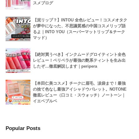
スメブログ
【泥リップ？】INTOU 全色レビュー！コスメオタク
が夢中になった、不思議質感の中国コスメリップ語
るよ｜INTO YOU（スーパーマットリップ＆チーク
マッド）
【絶対買うべき】インクムードグロイティント全色
レビュー！ペリペラが最強の艶系ティントを生み出
したぞ…徹底解説します｜peripera
【本田仁美コスメ】チークに眉毛、涙袋まで！最強
の捨て色なし最強アイシャドウパレット。NOTONE
徹底レビュー（口コミ・スウォッチ）ノートーン｜
イエベブルベ
Popular Posts