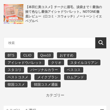
【本田仁美コスメ】チークに眉毛、涙袋まで！最強の
捨て色なし最強アイシャドウパレット。NOTONE徹
底レビュー（口コミ・スウォッチ）ノートーン｜イエ
ベブルベ
BTS
CLIO
Qoo10
おすすめ
アイシャドウパレット
クリオ
スタイルコリアン
スタコリ
パーソナルカラー
ベスコス
ベストコスメ
メイクブラシ
ロムアンド
韓国コスメ
韓国コスメ通販
カテゴリー