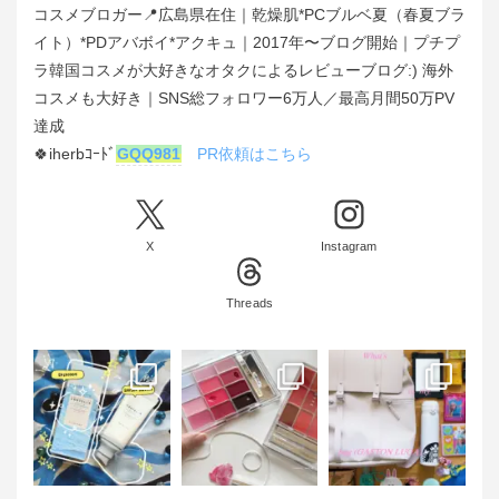
コスメブロガー📍広島県在住｜乾燥肌*PCブルベ夏（春夏ブラ
イト）*PDアバボイ*アクキュ｜2017年〜ブログ開始｜プチプ
ラ韓国コスメが大好きなオタクによるレビューブログ:) 海外
コスメも大好き｜SNS総フォロワー6万人／最高月間50万PV
達成
🍀iherbｺｰﾄﾞ
GQQ981
PR依頼はこちら
X
Instagram
Threads