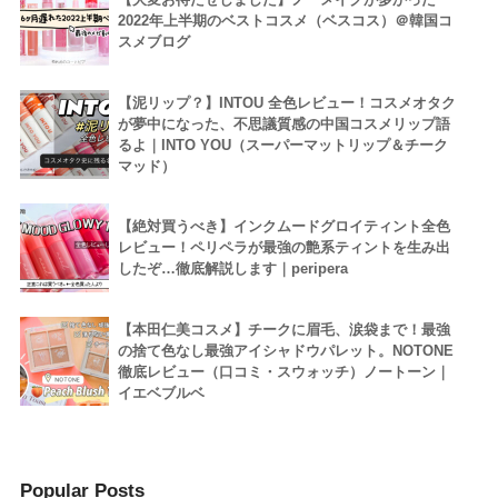
2022年上半期のベストコスメ（ベスコス）＠韓国コ
スメブログ
【泥リップ？】INTOU 全色レビュー！コスメオタク
が夢中になった、不思議質感の中国コスメリップ語
るよ｜INTO YOU（スーパーマットリップ＆チーク
マッド）
【絶対買うべき】インクムードグロイティント全色
レビュー！ペリペラが最強の艶系ティントを生み出
したぞ…徹底解説します｜peripera
【本田仁美コスメ】チークに眉毛、涙袋まで！最強
の捨て色なし最強アイシャドウパレット。NOTONE
徹底レビュー（口コミ・スウォッチ）ノートーン｜
イエベブルベ
Popular Posts