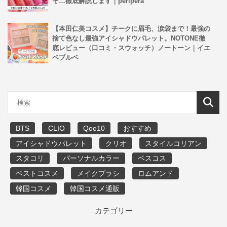
ぞ…徹底解説します｜peripera
【本田仁美コスメ】チークに眉毛、涙袋まで！最強の
捨て色なし最強アイシャドウパレット。NOTONE徹
底レビュー（口コミ・スウォッチ）ノートーン｜イエ
ベブルベ
BTS
CLIO
Qoo10
おすすめ
アイシャドウパレット
クリオ
スタイルコリアン
スタコリ
パーソナルカラー
ベスコス
ベストコスメ
メイクブラシ
ロムアンド
韓国コスメ
韓国コスメ通販
カテゴリー