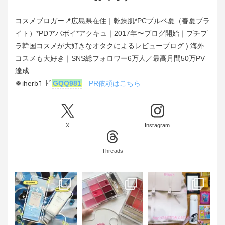
コスメブロガー📍広島県在住｜乾燥肌*PCブルベ夏（春夏ブラ
イト）*PDアバボイ*アクキュ｜2017年〜ブログ開始｜プチプ
ラ韓国コスメが大好きなオタクによるレビューブログ:) 海外
コスメも大好き｜SNS総フォロワー6万人／最高月間50万PV
達成
🍀iherbｺｰﾄﾞ
GQQ981
PR依頼はこちら
X
Instagram
Threads