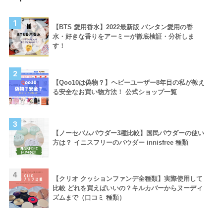
1
【BTS 愛用香水】2022最新版 バンタン愛用の香
水・好きな香りをアーミーが徹底検証・分析しま
す！
2
【Qoo10は偽物？】ヘビーユーザー8年目の私が教え
る安全なお買い物方法！ 公式ショップ一覧
3
【ノーセバムパウダー3種比較】国民パウダーの使い
方は？ イニスフリーのパウダー innisfree 種類
4
【クリオ クッションファンデ全種類】実際使用して
比較 どれを買えばいいの？キルカバーからヌーディ
ズムまで（口コミ 種類）