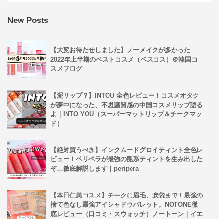
New Posts
【大変お待たせしました】ノーメイクが多かった
2022年上半期のベストコスメ（ベスコス）＠韓国コ
スメブログ
【泥リップ？】INTOU 全色レビュー！コスメオタク
が夢中になった、不思議質感の中国コスメリップ語る
よ｜INTO YOU（スーパーマットリップ＆チークマッ
ド）
【絶対買うべき】インクムードグロイティント全色レ
ビュー！ペリペラが最強の艶系ティントを生み出した
ぞ…徹底解説します｜peripera
【本田仁美コスメ】チークに眉毛、涙袋まで！最強の
捨て色なし最強アイシャドウパレット。NOTONE徹
底レビュー（口コミ・スウォッチ）ノートーン｜イエ