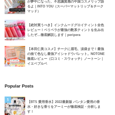
が夢中になった、不思議質感の中国コスメリップ語
るよ｜INTO YOU（スーパーマットリップ＆チーク
マッド）
【絶対買うべき】インクムードグロイティント全色
レビュー！ペリペラが最強の艶系ティントを生み出
したぞ…徹底解説します｜peripera
【本田仁美コスメ】チークに眉毛、涙袋まで！最強
の捨て色なし最強アイシャドウパレット。NOTONE
徹底レビュー（口コミ・スウォッチ）ノートーン｜
イエベブルベ
Popular Posts
1
【BTS 愛用香水】2022最新版 バンタン愛用の香
水・好きな香りをアーミーが徹底検証・分析しま
す！