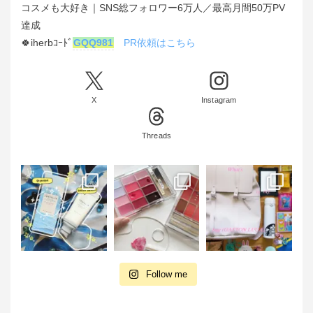
コスメも大好き｜SNS総フォロワー6万人／最高月間50万PV
達成
🍀iherbｺｰﾄﾞ
GQQ981
PR依頼はこちら
X
Instagram
Threads
Follow me