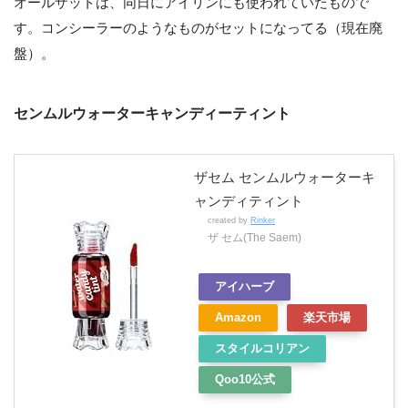
オールザットは、同日にアイリンにも使われていたもので
す。コンシーラーのようなものがセットになってる（現在廃
盤）。
センムルウォーターキャンディーティント
ザセム センムルウォーターキ
ャンディティント
created by
Rinker
ザ セム(The Saem)
アイハーブ
Amazon
楽天市場
スタイルコリアン
Qoo10公式