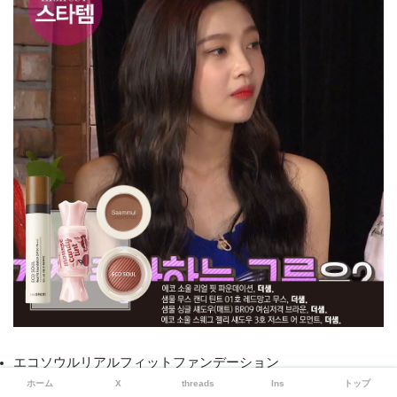
エコソウルリアルフィットファンデーション
ホーム
X
threads
Ins
トップ
センムルムースキャンディーティント #01（レッドマンゴーム