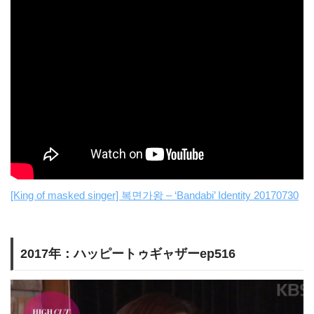
[King of masked singer] 복면가왕 – ‘Bandabi’ Identity 20170730
2017年：ハッピートゥギャザーep516