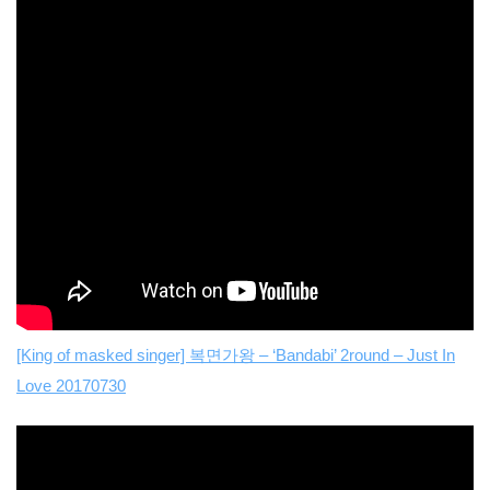
[King of masked singer] 복면가왕 – ‘Bandabi’ 2round – Just In
Love 20170730