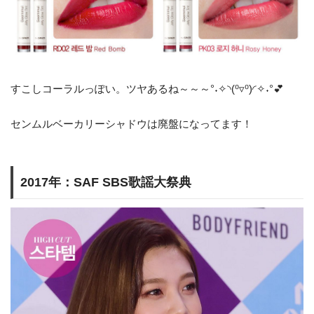
すこしコーラルっぽい。ツヤあるね～～～°˖✧◝(⁰▿⁰)◜✧˖°💕
センムルベーカリーシャドウは廃盤になってます！
2017年：SAF SBS歌謡大祭典