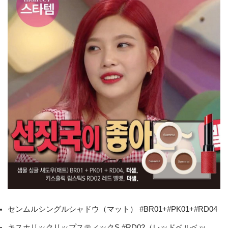
センムルシングルシャドウ（マット） #BR01+#PK01+#RD04
キスホリックリップスティックS #RD02（レッドベルベッ