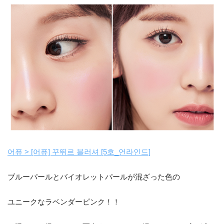
어퓨 > [어퓨] 꾸뛰르 블러셔 [5호_언라인드]
ブルーパールとバイオレットパールが混ざった色の
ユニークなラベンダーピンク！！