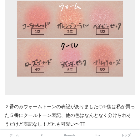
２番のみウォームトーンの表記がありました🍊✨後は私が買っ
た５番にクールトーン表記、他の色はなんとなく分けられそ
うだけど表記なし！どれも可愛い〜TT
ホーム
X
threads
Ins
トップ
あ〜〜これは超オススメできる。