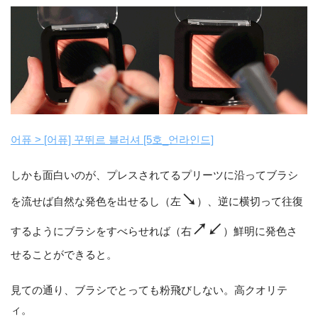
어퓨 > [어퓨] 꾸뛰르 블러셔 [5호_언라인드]
しかも面白いのが、プレスされてるプリーツに沿ってブラシ
↘︎
を流せば自然な発色を出せるし（左
）、逆に横切って往復
↗︎↙︎
するようにブラシをすべらせれば（右
）鮮明に発色さ
せることができると。
見ての通り、ブラシでとっても粉飛びしない。高クオリテ
ィ。