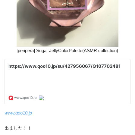
[peripera] Sugar JellyColorPalette(ASMR collection)
www.qoo10.jp
出ました！！