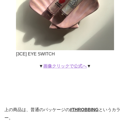
[3CE] EYE SWITCH
▼
画像クリックで公式へ
▼
上の商品は、普通のパッケージの
#THROBBING
というカラ
ー。