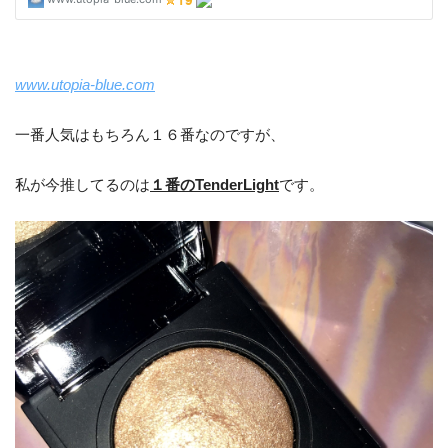
www.utopia-blue.com
一番人気はもちろん１６番なのですが、
私が今推してるのは
１番のTenderLight
です。