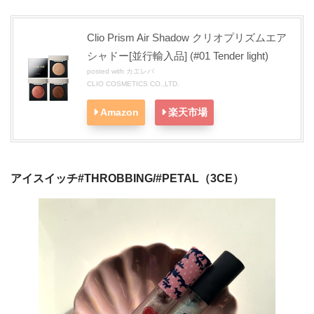
Clio Prism Air Shadow クリオプリズムエア
シャドー[並行輸入品] (#01 Tender light)
posted with
カエレバ
CLIO COSMETICS CO.,LTD.
Amazon
楽天市場
アイスイッチ#THROBBING/#PETAL（3CE）