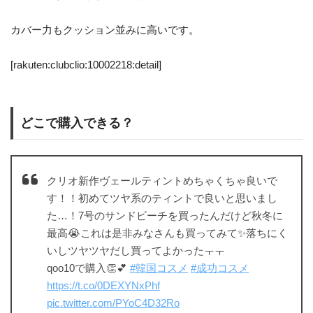
カバー力もクッション並みに高いです。
[rakuten:clubclio:10002218:detail]
どこで購入できる？
クリオ新作ヴェールティントめちゃくちゃ良いで
す！！初めてツヤ系のティントで良いと思いまし
た…！7号のサンドビーチを買ったんだけど秋冬に
最高😭これは是非みなさんも買ってみて✨落ちにく
いしツヤツヤだし買ってよかったㅜㅜ
qoo10で購入👏💕
#韓国コスメ
#成功コスメ
https://t.co/0DEXYNxPhf
pic.twitter.com/PYoC4D32Ro