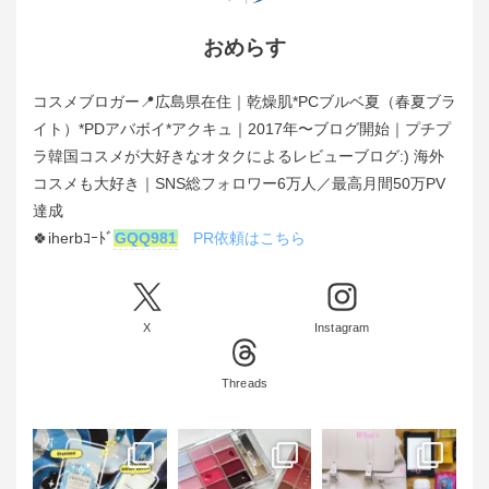
おめらす
コスメブロガー📍広島県在住｜乾燥肌*PCブルベ夏（春夏ブラ
イト）*PDアバボイ*アクキュ｜2017年〜ブログ開始｜プチプ
ラ韓国コスメが大好きなオタクによるレビューブログ:) 海外
コスメも大好き｜SNS総フォロワー6万人／最高月間50万PV
達成
🍀iherbｺｰﾄﾞ
GQQ981
PR依頼はこちら
X
Instagram
Threads