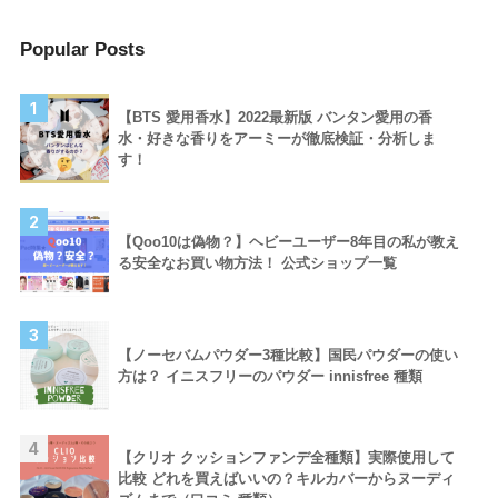
Popular Posts
1
【BTS 愛用香水】2022最新版 バンタン愛用の香
水・好きな香りをアーミーが徹底検証・分析しま
す！
2
【Qoo10は偽物？】ヘビーユーザー8年目の私が教え
る安全なお買い物方法！ 公式ショップ一覧
3
【ノーセバムパウダー3種比較】国民パウダーの使い
方は？ イニスフリーのパウダー innisfree 種類
4
【クリオ クッションファンデ全種類】実際使用して
比較 どれを買えばいいの？キルカバーからヌーディ