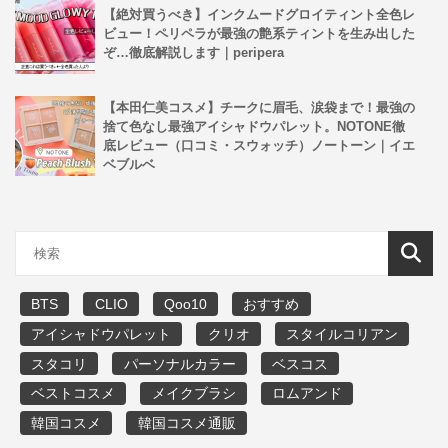
【絶対買うべき】インクムードグロイティント全色レ
ビュー！ペリペラが最強の艶系ティントを生み出した
ぞ…徹底解説します｜peripera
【本田仁美コスメ】チークに眉毛、涙袋まで！最強の
捨て色なし最強アイシャドウパレット。NOTONE徹
底レビュー（口コミ・スウォッチ）ノートーン｜イエ
ベブルベ
BTS
CLIO
Qoo10
おすすめ
アイシャドウパレット
クリオ
スタイルコリアン
スタコリ
パーソナルカラー
ベスコス
ベストコスメ
メイクブラシ
ロムアンド
韓国コスメ
韓国コスメ通販