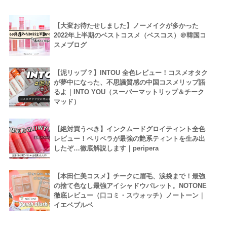
【大変お待たせしました】ノーメイクが多かった
2022年上半期のベストコスメ（ベスコス）＠韓国コ
スメブログ
【泥リップ？】INTOU 全色レビュー！コスメオタク
が夢中になった、不思議質感の中国コスメリップ語
るよ｜INTO YOU（スーパーマットリップ＆チーク
マッド）
【絶対買うべき】インクムードグロイティント全色
レビュー！ペリペラが最強の艶系ティントを生み出
したぞ…徹底解説します｜peripera
【本田仁美コスメ】チークに眉毛、涙袋まで！最強
の捨て色なし最強アイシャドウパレット。NOTONE
徹底レビュー（口コミ・スウォッチ）ノートーン｜
イエベブルベ