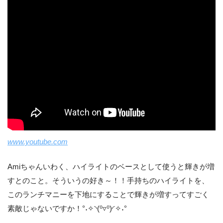
www.youtube.com
Amiちゃんいわく、ハイライトのベースとして使うと輝きが増
すとのこと。そういうの好き～！！手持ちのハイライトを、
このランチマニーを下地にすることで輝きが増すってすごく
素敵じゃないですか！°˖✧◝(⁰▿⁰)◜✧˖°