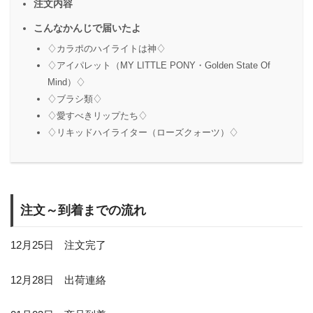
注文内容
こんなかんじで届いたよ
♢カラポのハイライトは神♢
♢アイパレット（MY LITTLE PONY・Golden State Of
Mind）♢
♢ブラシ類♢
♢愛すべきリップたち♢
♢リキッドハイライター（ローズクォーツ）♢
注文～到着までの流れ
12月25日 注文完了
12月28日 出荷連絡