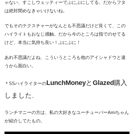
ゃない、すこしウェッティーでぷにぷにしてる。だからフタ
は絶対閉めなきゃいけないね。
でもそのテクスチャーがなんとも不思議だけど良くて、この
ハイライトもおなじ感触。だから今のところは指でのせてる
けど、本当に気持ち良い！ぷにぷに！
あれ不思議だよね、こういうところも他のアイシャドウと違
うから面白い。
LunchMoney
と
Glazed
購入
＊SSハイライターの
しました
。
ランチマニーの方は、私の大好きなユーチューバーAmiちゃん
が紹介してたもの。