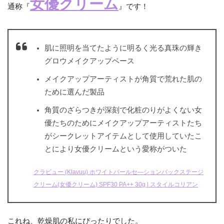
女優クリーム
通称『
』です！
肌に照明を当てたように明るく光る真珠の輝き
グロウメイクアップベース
メイクアップアーティストが角質で荒れた肌の
ために選んだ製品
角質のざらつきが深刻で化粧のりがよくない女
優たちのためにメイクアップアーティストたち
がシークレットアイテムとして使用していたこ
とにより女優クリームという愛称がついた
クラビュー (Klavuu) ホワイトパールセ―ションバックステージ
クリーム(女優クリーム) SPF30 PA++ 30g | スタイルコリアン
これね、乾燥肌の私にぴったりでした。