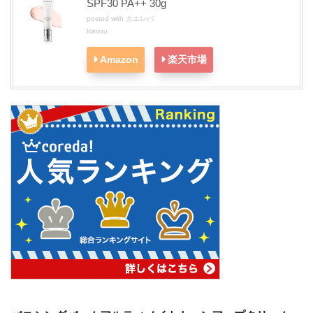
SPF30 PA++ 30g
posted with
カエレバ
klavuu
Amazon
楽天市場