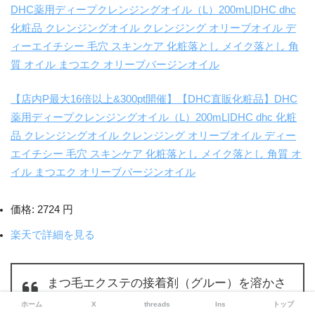
【店内P最大16倍以上&300pt開催】【DHC直販化粧品】DHC
薬用ディープクレンジングオイル（L）200mL|DHC dhc 化粧
品 クレンジングオイル クレンジング オリーブオイル ディー
エイチシー 毛穴 スキンケア 化粧落とし メイク落とし 角質 オ
イル まつエク オリーブバージンオイル
価格:
2724 円
楽天で詳細を見る
まつ毛エクステの接着剤（グルー）を溶かさ
ないため、まつ毛エクステ使用中もお使いい
ホーム
X
threads
Ins
トップ