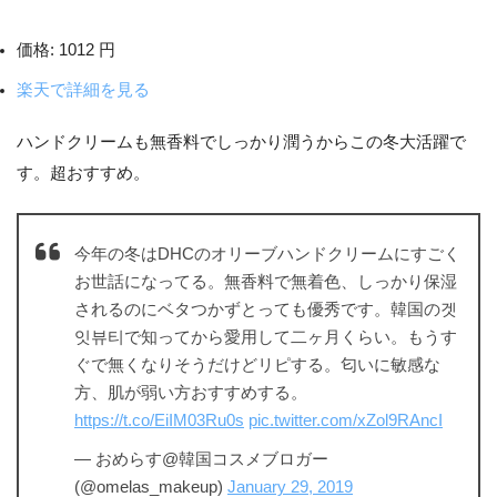
価格:
1012 円
楽天で詳細を見る
ハンドクリームも無香料でしっかり潤うからこの冬大活躍で
す。超おすすめ。
今年の冬はDHCのオリーブハンドクリームにすごく
お世話になってる。無香料で無着色、しっかり保湿
されるのにベタつかずとっても優秀です。韓国の겟
잇뷰티で知ってから愛用して二ヶ月くらい。もうす
ぐで無くなりそうだけどリピする。匂いに敏感な
方、肌が弱い方おすすめする。
https://t.co/EiIM03Ru0s
pic.twitter.com/xZol9RAncI
— おめらす@韓国コスメブロガー
(@omelas_makeup)
January 29, 2019