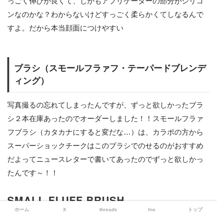
っごく伸びが良くて、しかもアプリケーターの部分がシリコ
ンなのかな？わからないけどすっごく柔らかくてしなるんで
すよ。だから本当顔面につけやすい
ブラシ（スモールフラァフ・テーパードブレンデ
ィング）
写真撮るの忘れてしまったんですが、ずっと欲しかったブラ
シ２本在庫あったのでオーダーしました！！スモールフラァ
フブラシ（カタカナにすると変だな…）は、カラポの方から
スーパーショックチークはこのブラシでのせるのがおすすめ
だよってニュースレターで書いてあったのでずっと欲しかっ
たんです～！！
SMALL FLUFF BRUSH
ホーム
X
threads
Ins
トップ