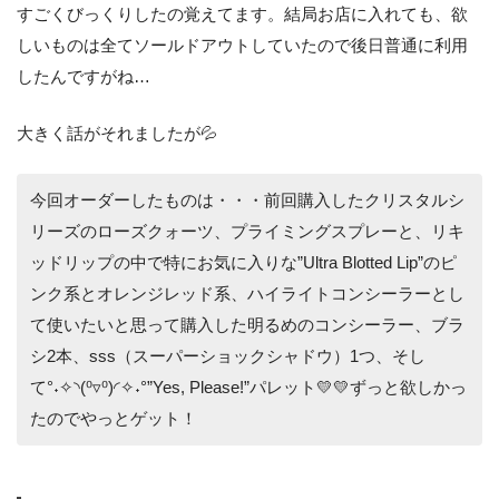
すごくびっくりしたの覚えてます。結局お店に入れても、欲
しいものは全てソールドアウトしていたので後日普通に利用
したんですがね…
大きく話がそれましたが💦
今回オーダーしたものは・・・前回購入したクリスタルシ
リーズのローズクォーツ、プライミングスプレーと、リキ
ッドリップの中で特にお気に入りな”Ultra Blotted Lip”のピ
ンク系とオレンジレッド系、ハイライトコンシーラーとし
て使いたいと思って購入した明るめのコンシーラー、ブラ
シ2本、sss（スーパーショックシャドウ）1つ、そし
て°˖✧◝(⁰▿⁰)◜✧˖°”Yes, Please!”パレット💛💛ずっと欲しかっ
たのでやっとゲット！