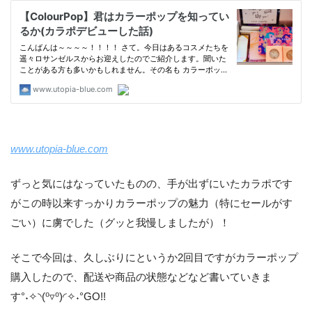
www.utopia-blue.com
ずっと気にはなっていたものの、手が出ずにいたカラポです
がこの時以来すっかりカラーポップの魅力（特にセールがす
ごい）に虜でした（グッと我慢しましたが）！
そこで今回は、久しぶりにというか2回目ですがカラーポップ
購入したので、配送や商品の状態などなど書いていきま
す°˖✧◝(⁰▿⁰)◜✧˖°GO!!