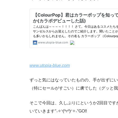
www.utopia-blue.com
ずっと気にはなっていたものの、手が出ずにい
（特にセールがすごい）に虜でした（グッと我
そこで今回は、久しぶりにというか2回目です
いていきます°˖✧◝(⁰▿⁰)◜✧˖°GO!!