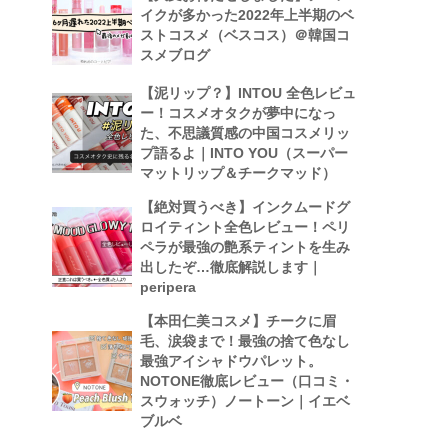
イクが多かった2022年上半期のベ
ストコスメ（ベスコス）＠韓国コ
スメブログ
【泥リップ？】INTOU 全色レビュ
ー！コスメオタクが夢中になっ
た、不思議質感の中国コスメリッ
プ語るよ｜INTO YOU（スーパー
マットリップ＆チークマッド）
【絶対買うべき】インクムードグ
ロイティント全色レビュー！ペリ
ペラが最強の艶系ティントを生み
出したぞ…徹底解説します｜
peripera
【本田仁美コスメ】チークに眉
毛、涙袋まで！最強の捨て色なし
最強アイシャドウパレット。
NOTONE徹底レビュー（口コミ・
スウォッチ）ノートーン｜イエベ
ブルベ