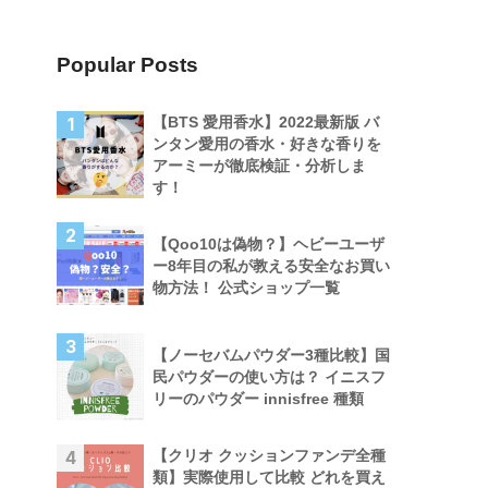
Popular Posts
【BTS 愛用香水】2022最新版 バ
1
ンタン愛用の香水・好きな香りを
アーミーが徹底検証・分析しま
す！
2
【Qoo10は偽物？】ヘビーユーザ
ー8年目の私が教える安全なお買い
物方法！ 公式ショップ一覧
3
【ノーセバムパウダー3種比較】国
民パウダーの使い方は？ イニスフ
リーのパウダー innisfree 種類
【クリオ クッションファンデ全種
4
類】実際使用して比較 どれを買え