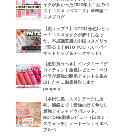
イクが多かった2022年上半期のベ
ストコスメ（ベスコス）＠韓国コ
スメブログ
【泥リップ？】INTOU 全色レビュ
ー！コスメオタクが夢中になっ
た、不思議質感の中国コスメリッ
プ語るよ｜INTO YOU（スーパー
マットリップ＆チークマッド）
【絶対買うべき】インクムードグ
ロイティント全色レビュー！ペリ
ペラが最強の艶系ティントを生み
出したぞ…徹底解説します｜
peripera
【本田仁美コスメ】チークに眉
毛、涙袋まで！最強の捨て色なし
最強アイシャドウパレット。
NOTONE徹底レビュー（口コミ・
スウォッチ）ノートーン｜イエベ
ブルベ