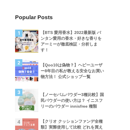
Popular Posts
【BTS 愛用香水】2022最新版 バ
1
ンタン愛用の香水・好きな香りを
アーミーが徹底検証・分析しま
す！
2
【Qoo10は偽物？】ヘビーユーザ
ー8年目の私が教える安全なお買い
物方法！ 公式ショップ一覧
3
【ノーセバムパウダー3種比較】国
民パウダーの使い方は？ イニスフ
リーのパウダー innisfree 種類
【クリオ クッションファンデ全種
4
類】実際使用して比較 どれを買え