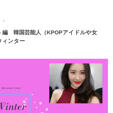
）
 編 韓国芸能人（KPOPアイドルや女
ウィンター