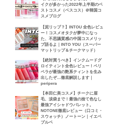
イクが多かった2022年上半期のベ
ストコスメ（ベスコス）＠韓国コ
スメブログ
【泥リップ？】INTOU 全色レビュ
ー！コスメオタクが夢中になっ
た、不思議質感の中国コスメリッ
プ語るよ｜INTO YOU（スーパー
マットリップ＆チークマッド）
【絶対買うべき】インクムードグ
ロイティント全色レビュー！ペリ
ペラが最強の艶系ティントを生み
出したぞ…徹底解説します｜
peripera
【本田仁美コスメ】チークに眉
毛、涙袋まで！最強の捨て色なし
最強アイシャドウパレット。
NOTONE徹底レビュー（口コミ・
スウォッチ）ノートーン｜イエベ
ブルベ