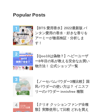
Popular Posts
【BTS 愛用香水】2022最新版 バ
1
ンタン愛用の香水・好きな香りを
アーミーが徹底検証・分析しま
す！
2
【Qoo10は偽物？】ヘビーユーザ
ー8年目の私が教える安全なお買い
物方法！ 公式ショップ一覧
3
【ノーセバムパウダー3種比較】国
民パウダーの使い方は？ イニスフ
リーのパウダー innisfree 種類
【クリオ クッションファンデ全種
4
類】実際使用して比較 どれを買え