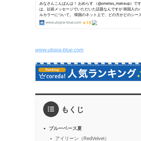
www.utopia-blue.com
もくじ
ブルーベース夏
アイリーン（RedVelvet）