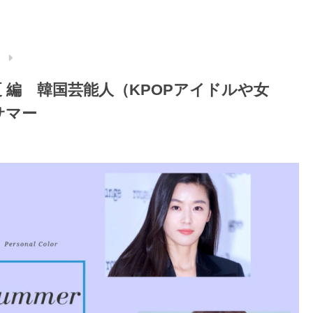
）
 編 韓国芸能人（KPOPアイドルや女
サマー