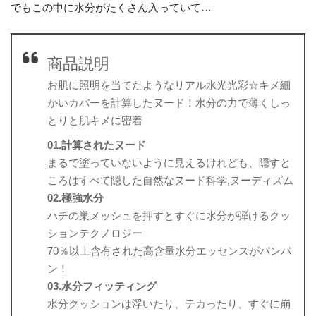
でもこの中に水分がたくさん入っていて…
商品説明
お肌に照明を当てたようなリアル水光光彩☆キメ細
かいカバーを計算したヌード！水分の力で薄くしっ
とりと肌キメに密着
01.計算されたヌード
まるで塗っていないように見えるけれども、隠すと
ころはすべて隠した自然なヌード科学,ヌーディズム
02.極強水分
ハチの巣メッシュを押すとすぐに水分が弾けるクッ
ションテクノロジー
70％以上含有された高含量水分エッセンスがパンパ
ン！
03.水分フィッティング
水分クッションは浮いたり、テカったり、すぐに崩