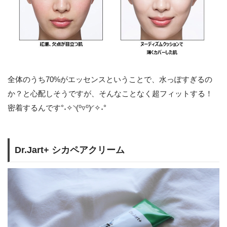
全体のうち70%がエッセンスということで、水っぽすぎるの
か？と心配しそうですが、そんなことなく超フィットする！
密着するんです°˖✧◝(⁰▿⁰)◜✧˖°
Dr.Jart+ シカペアクリーム