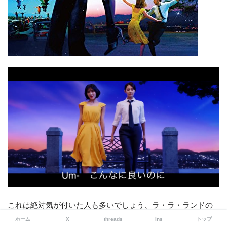
これは絶対気が付いた人も多いでしょう、ラ・ラ・ランドの
ワンシーンですね。ていうかそのもの！！(笑)モモちゃんとツ
ホーム
X
threads
Ins
トップ