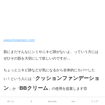
www.instagram.com
肌にまだそんなにシミやニキビ跡がないよ、っていう方には
ぜひその肌を大切にして欲しいのですが…
ちょっとニキビ跡などが気になるから全体的にカバーした
クッションファンデーショ
い！という人には「
ン
BBクリーム
」か「
」の使用を提案します😍
ちゃんとカバーしたい、というときはリキッドファンデーシ
ホーム
X
threads
Ins
トップ