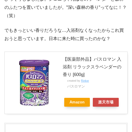
のふたつを置いていましたが。”深い森林の香り”ってなに！？
（笑）
でもきっといい香りだろうな…入浴剤なくなったからこれ買
おうと思っています。日本に来た時に買ったのかな？
【医薬部外品】バスロマン 入
浴剤 リラックスラベンダーの
香り [600g]
created by
Rinker
バスロマン
Amazon
楽天市場