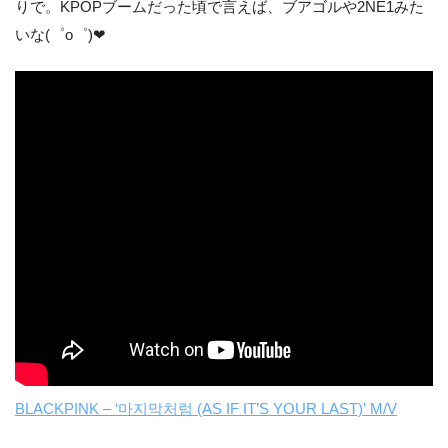
りで。KPOPブームだった頃で言えば、ブアゴルや2NE1みた
いな(゜o゜)❤
BLACKPINK – ‘마지막처럼 (AS IF IT’S YOUR LAST)’ M/V