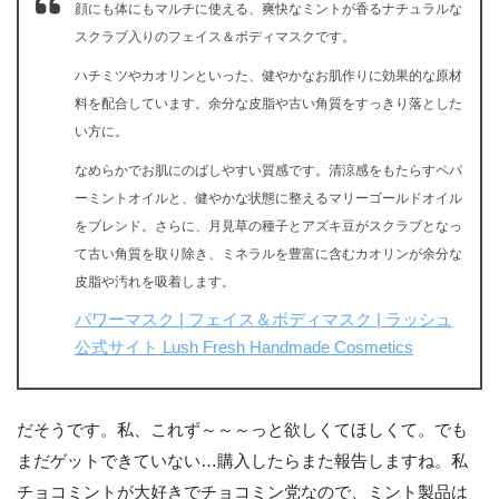
顔にも体にもマルチに使える、爽快なミントが香るナチュラルな
スクラブ入りのフェイス＆ボディマスクです。
ハチミツやカオリンといった、健やかなお肌作りに効果的な原材
料を配合しています。余分な皮脂や古い角質をすっきり落とした
い方に。
なめらかでお肌にのばしやすい質感です。清涼感をもたらすペパ
ーミントオイルと、健やかな状態に整えるマリーゴールドオイル
をブレンド。さらに、月見草の種子とアズキ豆がスクラブとなっ
て古い角質を取り除き、ミネラルを豊富に含むカオリンが余分な
皮脂や汚れを吸着します。
パワーマスク | フェイス＆ボディマスク | ラッシュ
公式サイト Lush Fresh Handmade Cosmetics
だそうです。私、これず～～～っと欲しくてほしくて。でも
まだゲットできていない…購入したらまた報告しますね。私
チョコミントが大好きでチョコミン党なので、ミント製品は