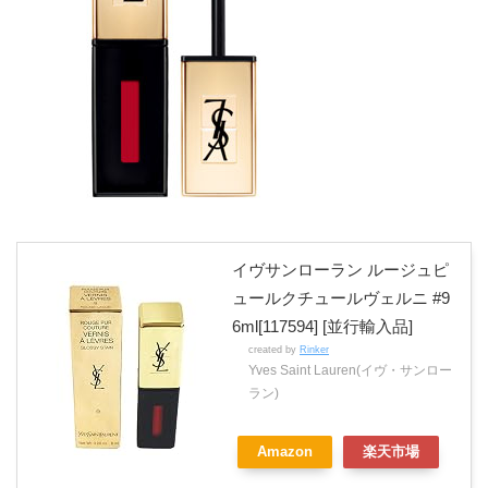
イヴサンローラン ルージュピ
ュールクチュールヴェルニ #9
6ml[117594] [並行輸入品]
created by
Rinker
Yves Saint Lauren(イヴ・サンロー
ラン)
Amazon
楽天市場