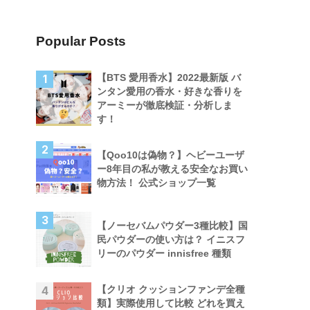
Popular Posts
【BTS 愛用香水】2022最新版 バ
1
ンタン愛用の香水・好きな香りを
アーミーが徹底検証・分析しま
す！
2
【Qoo10は偽物？】ヘビーユーザ
ー8年目の私が教える安全なお買い
物方法！ 公式ショップ一覧
3
【ノーセバムパウダー3種比較】国
民パウダーの使い方は？ イニスフ
リーのパウダー innisfree 種類
【クリオ クッションファンデ全種
4
類】実際使用して比較 どれを買え