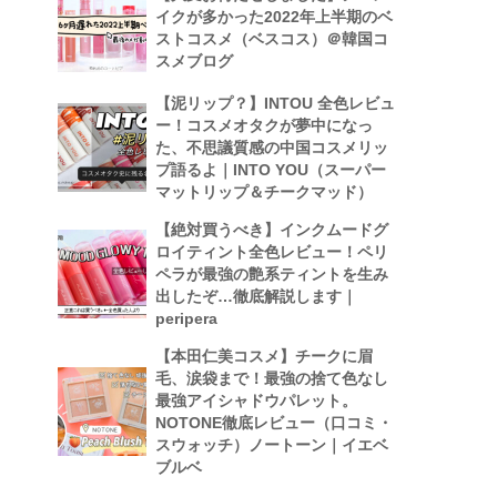
イクが多かった2022年上半期のベ
ストコスメ（ベスコス）＠韓国コ
スメブログ
【泥リップ？】INTOU 全色レビュ
ー！コスメオタクが夢中になっ
た、不思議質感の中国コスメリッ
プ語るよ｜INTO YOU（スーパー
マットリップ＆チークマッド）
【絶対買うべき】インクムードグ
ロイティント全色レビュー！ペリ
ペラが最強の艶系ティントを生み
出したぞ…徹底解説します｜
peripera
【本田仁美コスメ】チークに眉
毛、涙袋まで！最強の捨て色なし
最強アイシャドウパレット。
NOTONE徹底レビュー（口コミ・
スウォッチ）ノートーン｜イエベ
ブルベ