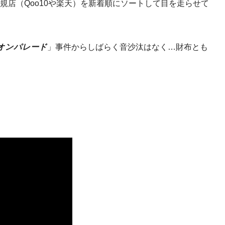
規店（Qoo10や楽天）を新着順にソートして目を走らせて
オンパレード
」事件からしばらく音沙汰はなく…財布とも