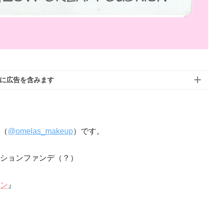
に広告を含みます
（
@omelas_makeup
）です。
ションファンデ（？）
ン
』