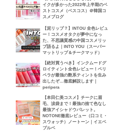
イクが多かった2022年上半期のベ
ストコスメ（ベスコス）＠韓国コ
スメブログ
【泥リップ？】INTOU 全色レビュ
ー！コスメオタクが夢中になっ
た、不思議質感の中国コスメリッ
プ語るよ｜INTO YOU（スーパー
マットリップ＆チークマッド）
【絶対買うべき】インクムードグ
ロイティント全色レビュー！ペリ
ペラが最強の艶系ティントを生み
出したぞ…徹底解説します｜
peripera
【本田仁美コスメ】チークに眉
毛、涙袋まで！最強の捨て色なし
最強アイシャドウパレット。
NOTONE徹底レビュー（口コミ・
スウォッチ）ノートーン｜イエベ
ブルベ