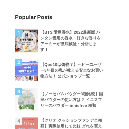
Popular Posts
【BTS 愛用香水】2022最新版 バ
1
ンタン愛用の香水・好きな香りを
アーミーが徹底検証・分析しま
す！
2
【Qoo10は偽物？】ヘビーユーザ
ー8年目の私が教える安全なお買い
物方法！ 公式ショップ一覧
3
【ノーセバムパウダー3種比較】国
民パウダーの使い方は？ イニスフ
リーのパウダー innisfree 種類
【クリオ クッションファンデ全種
4
類】実際使用して比較 どれを買え