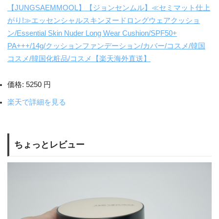
【JUNGSAEMMOOL】【ジョンセンムル】≪セミマット仕上
がり!≫エッセンシャルスキンヌードロングウェアクッショ
ン/Essential Skin Nuder Long Wear Cushion/SPF50+
PA+++/14g/クッションファンデーション/カバー/コスメ/韓国
コスメ/韓国化粧品/コスメ【楽天海外直送】
価格:
5250 円
楽天で詳細を見る
ちょっとレビュー