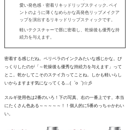
愛い発色感・密着リキッドリップスティック. ペイ
ントのように薄くなめらかな高発色リップメイクア
ップを演出するリキッドリップスティックです。
軽いテクスチャーで唇に密着し、乾燥後も優秀な持
続力を与えます。
密着する感じだね。ペリペラのインクみたいな感じかな。び
っくりしたのが「～乾燥後も優秀な持続力を与えます」って
とこ。乾かしてこそのステイ力ってことね。しかも軽いらし
いからますます気になってくる…(゜o゜)☆彡
スルギ使用色は2番のいろ！下の写真、右の一番上です。本当
にたくさん色ある～～～～～！！個人的に5番めっちゃかわい
い。