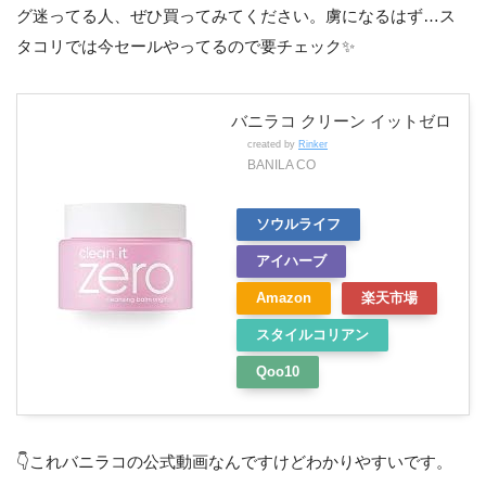
グ迷ってる人、ぜひ買ってみてください。虜になるはず…ス
タコリでは今セールやってるので要チェック✨
バニラコ クリーン イットゼロ
created by
Rinker
BANILA CO
ソウルライフ
アイハーブ
Amazon
楽天市場
スタイルコリアン
Qoo10
👇これバニラコの公式動画なんですけどわかりやすいです。