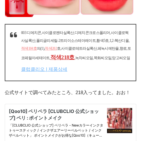
003 디메치콘,사이클로펜타실록산,디메치콘크로스폴리머,사이클로헥
사실록산,폴리글리세릴-2트리이소스테아레이트,황색5호,1,2-헥산디올,
적색104호
의(1),
적색202
호,사이클로테트라실록산,페녹시에탄올,향료,토
적색218호
코페릴아세테이트,
,녹차씨오일,목화씨오일,망고씨오일
클럽클리오 | 제품상세
公式サイトで調べてみたところ、218入ってました。おお！