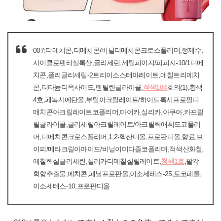
007:디메치콘,디메치콘/비닐디메치콘크로스폴리머,정제수,
사이클로펜타실록산,글리세린,세틸피이지/피피지-10/1디메
치콘,폴리글리세릴-2트리이소스테아레이트,메칠트리메치
콘,티타늄디옥사이드,펜틸렌글라이콜,
적색104
호의(1),황색
4호,페녹시에탄올,부틸아크릴레이트/하이드록시프로필디
메치콘아크릴레이트코폴리머,마이카,실리카,아쿠아,카프릴
릴글라이콜,글리세릴아크릴레이트/아크릴릭애씨드코폴리
머,디메치콘크로스폴리머,1,2-헥산디올,프로판디올,향료,브
이피/메타크릴아마이드/비닐이미다졸코폴리머,적색산화철,
에칠헥실글리세린,실리카디메칠실릴레이트,
청색1호
,팔각
회향추출물,메치콘,페닐프로판올,이소세테스-25,토코페롤,
이소세테스-10,프로판디올