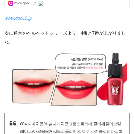
www.qoo10.jp
次に通常のベルベットシリーズより、4番と7番が上がりまし
た。
004:디메치콘/비닐디메치콘크로스폴리머,글리세릴아크릴
레이트/아크릴릭애씨드코폴리머,정제수,사이클로펜타실록