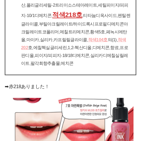
산,폴리글리세릴-2트리이소스테아레이트,세틸피이지/피피
적색218호
지-10/1디메치콘,
,티타늄디옥사이드,펜틸렌
글라이콜,부틸아크릴레이트/하이드록시프로필디메치콘아
크릴레이트코폴리머,메칠트리메치콘,황색5호,페녹시에탄
올,마이카,실리카,카프릴릴글라이콜,
적색104호
의(1),
적색
202
호,에칠헥실글리세린,1,2-헥산디올,디메치콘,향료,프로
판디올,피이지/피피지-18/18디메치콘,실리카디메칠실릴레
이트,팔각회향추출물,메치콘
➡︎赤218ありました！