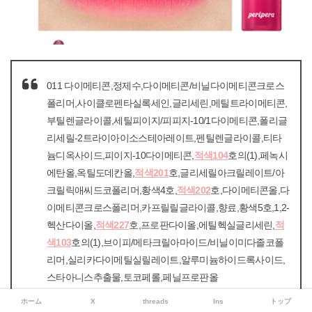
011 다이메티콘,정제수,다이메티콘/비닐다이메티콘크로스
폴리머,사이클로펜타실록세인,글리세린,메틸트라이메티콘,
부틸렌글라이콜,세틸피이지/피피지-10/1다이메티콘,폴리글
리세릴-2트라이아이소스테아레이트,펜틸렌글라이콜,티타
늄디옥사이드,피이지-10다이메티콘,
적색104
호의(1),페녹시
에탄올,옥틸도데칸올,
적색201
호,글리세릴아크릴레이트/아
크릴릭애씨드코폴리머,황색4호,
적색202
호,다이메티콘올,다
이메티콘크로스폴리머,카프릴릴글라이콜,향료,황색5호,1,2-
헥산다이올,
적색227
호,프로판다이올,에틸헥실글리세린,
적
색103
호의(1),브이피/메타크릴아마이드/비닐이미다졸코폴
리머,실리카다이메틸실릴레이트,알루미늄하이드록사이드,
스타아니스추출물,토코페롤,페닐프로판올
클럽클리오 | 제품상세
ホーム
X
threads
Ins
トップ