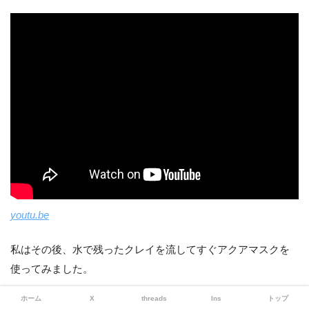
youtu.be
私はその後、水で残ったクレイを流してすぐアクアマスクを
使ってみました。
ホーム
X
threads
Ins
トップ
アクアマスクを単体で使った時より、使用感が全く変わって