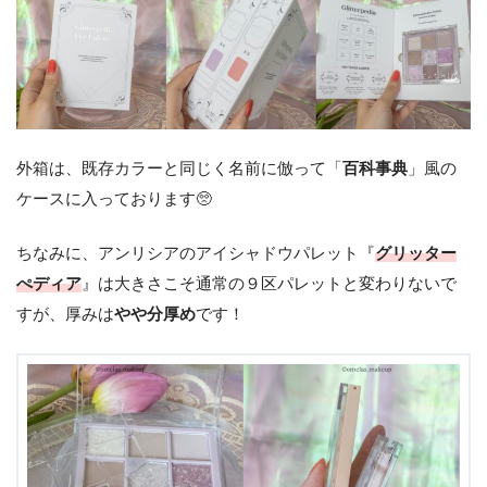
外箱は、既存カラーと同じく名前に倣って「
百科事典
」風の
ケースに入っております🥺
ちなみに、アンリシアのアイシャドウパレット『
グリッター
ぺディア
』は大きさこそ通常の９区パレットと変わりないで
すが、厚みは
やや分厚め
です！