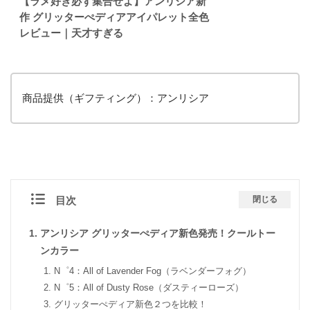
【ラメ好き必ず集合せよ】アンリシア新
作 グリッターぺディアアイパレット全色
レビュー｜天才すぎる
商品提供（ギフティング）：アンリシア
目次
閉じる
アンリシア グリッターぺディア新色発売！クールトー
ンカラー
N゜4：All of Lavender Fog（ラベンダーフォグ）
N゜5：All of Dusty Rose（ダスティーローズ）
グリッターぺディア新色２つを比較！