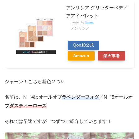
アンリシア グリッターペディ
アアイパレット
created by
Rinker
アンリシア
Qoo10公式
Amazon
楽天市場
ジャーン！こちら新色２つ✨
名前は、N゜4は
オールオブ
ラベンダーフォグ
／N゜5
オールオ
ブ
ダスティーローズ
それでは早速ですが一つずつご紹介していきます！