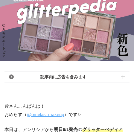
記事内に広告を含みます
皆さんこんばんは！
おめらす（
@omelas_makeup
）です✨
本日は、アンリシアから
明日9/1発売
の
グリッターぺディア